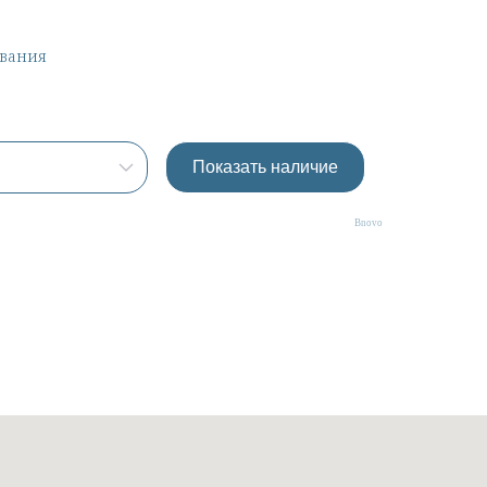
ва
ния
Bnovo