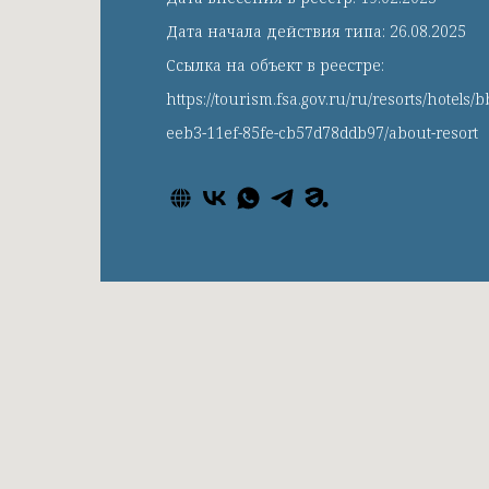
Дата начала действия типа: 26.08.2025
Ссылка на объект в реестре:
https://tourism.fsa.gov.ru/ru/resorts/hotels/
eeb3-11ef-85fe-cb57d78ddb97/about-resort